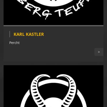
KARL KASTLER
Percht
>