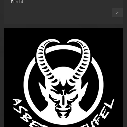
Percht
>