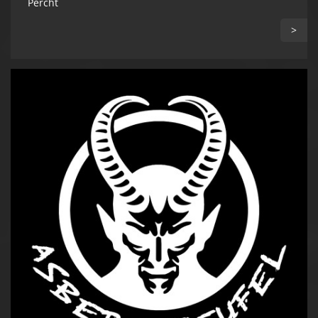
Percht
>